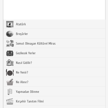
Atatürk
Broşürler
Somut Olmayan Kültürel Miras
Gezilecek Yerler
Nasıl Gidilir?
Ne Yenir?
Ne Alınır?
Yapmadan Dönme
Kırşehir Tanıtım Filmi