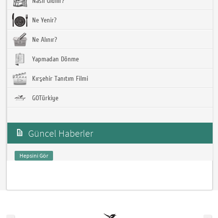
Nasıl Gidilir?
Ne Yenir?
Ne Alınır?
Yapmadan Dönme
Kırşehir Tanıtım Filmi
GOTürkiye
Güncel Haberler
Hepsini Gör