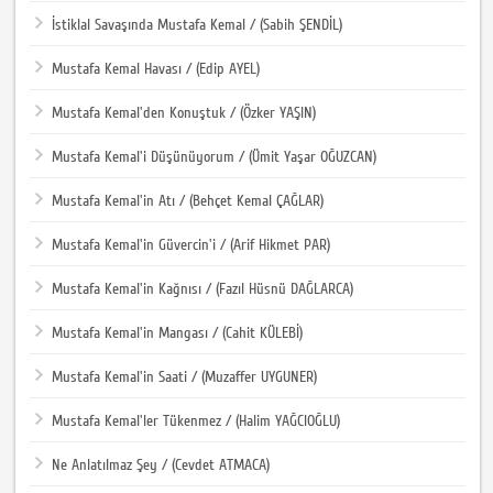
İstiklal Savaşında Mustafa Kemal / (Sabih ŞENDİL)
Mustafa Kemal Havası / (Edip AYEL)
Mustafa Kemal'den Konuştuk / (Özker YAŞIN)
Mustafa Kemal'i Düşünüyorum / (Ümit Yaşar OĞUZCAN)
Mustafa Kemal'in Atı / (Behçet Kemal ÇAĞLAR)
Mustafa Kemal'in Güvercin'i / (Arif Hikmet PAR)
Mustafa Kemal'in Kağnısı / (Fazıl Hüsnü DAĞLARCA)
Mustafa Kemal'in Mangası / (Cahit KÜLEBİ)
Mustafa Kemal'in Saati / (Muzaffer UYGUNER)
Mustafa Kemal'ler Tükenmez / (Halim YAĞCIOĞLU)
Ne Anlatılmaz Şey / (Cevdet ATMACA)