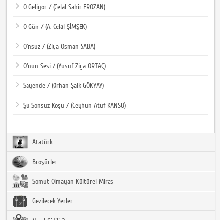
O Geliyor / (Celal Sahir EROZAN)
O Gün / (A. Celâl ŞİMŞEK)
O'nsuz / (Ziya Osman SABA)
O'nun Sesi / (Yusuf Ziya ORTAÇ)
Sayende / (Orhan Şaik GÖKYAY)
Şu Sonsuz Koşu / (Ceyhun Atuf KANSU)
Atatürk
Broşürler
Somut Olmayan Kültürel Miras
Gezilecek Yerler