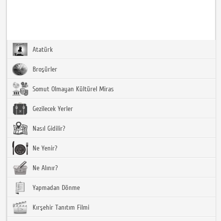
Atatürk
Broşürler
Somut Olmayan Kültürel Miras
Gezilecek Yerler
Nasıl Gidilir?
Ne Yenir?
Ne Alınır?
Yapmadan Dönme
Kırşehir Tanıtım Filmi